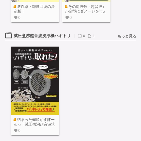
透過率・輝度回復の決
その周波数（超音波）
定版！
が金型にダメージを与え
る!?
0
0
減圧煮沸超音波洗浄機ハギトリ
0
1
もっと見る
詰まった樹脂がすぽー
んっ！減圧煮沸超音波洗
浄機＼ハギトリ／で取れ
0
た！