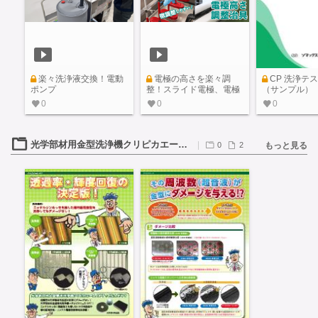
楽々洗浄液交換！電動
電極の高さを楽々調
CP 洗浄テ
ポンプ
整！スライド電極、電極
（サンプル）
高さ調整治具
0
0
0
光学部材用金型洗浄機クリピカエースOPT
0
2
もっと見る