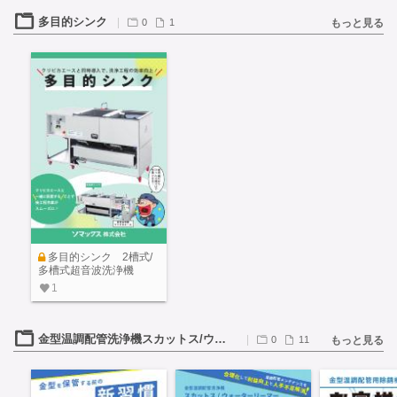
多目的シンク
0
1
もっと見る
多目的シンク 2槽式/
多槽式超音波洗浄機
1
金型温調配管洗浄機スカットス/ウォーターリーマー
0
11
もっと見る