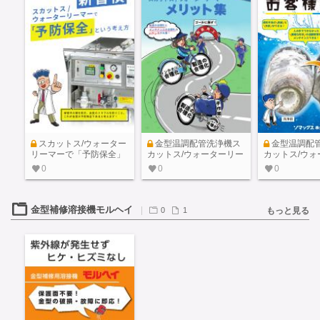
スカットス/ウォーター
金型温調配管洗浄機ス
金型温調配
リーマーで「予防保全」
カットス/ウォーターリー
カットス/ウォ
という考え方
マー メリット集
マー お客様の
0
0
0
金型補修溶接機モルヘイ
0
1
もっと見る