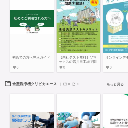
初めての方へ導入ガイド
【来社テスト無料】ソマ
オンラインデ
ックスの高井田工場で問
題を解決！
0
0
0
金型洗浄機クリピカエース
0
16
もっと見る